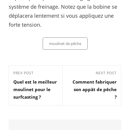
système de freinage. Notez que la bobine se
déplacera lentement si vous appliquez une
forte tension.
Categories
moulinet de pêche
Navigation
Previous
PREV POST
Next
NEXT POST
de
Quel est le meilleur
Comment fabriquer
Post
Post
l’article
moulinet pour le
son appât de pêche
surfcasting ?
?