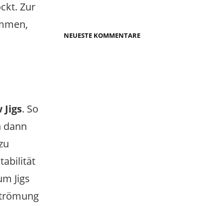
ckt. Zur
immen,
NEUESTE KOMMENTARE
 Jigs
. So
h dann
zu
abilität
um Jigs
 Strömung