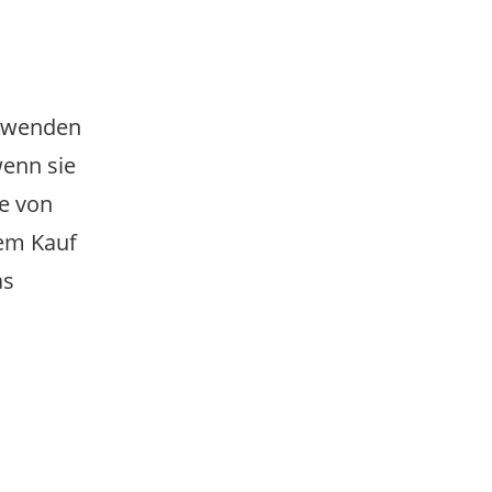
erwenden
wenn sie
ie von
dem Kauf
as