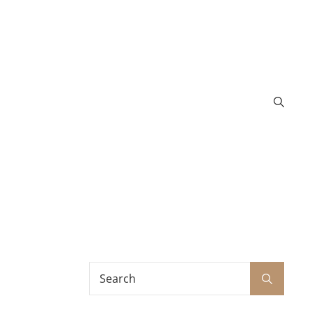
Search
Search
for: