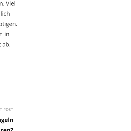
. Viel
lich
ötigen.
m in
 ab.
T POST
ngeln
eren?