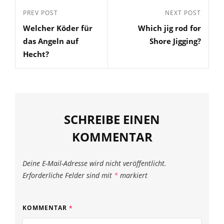
Beitragsnavigation
Previous
PREV POST
Next
NEXT POST
Welcher Köder für
Which jig rod for
Post
Post
das Angeln auf
Shore Jigging?
Hecht?
SCHREIBE EINEN
KOMMENTAR
Deine E-Mail-Adresse wird nicht veröffentlicht.
Erforderliche Felder sind mit
*
markiert
KOMMENTAR
*