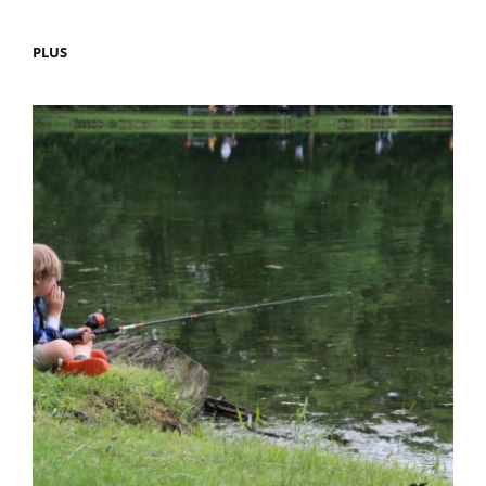
¿QUÉ
PLUS
TAMAÑO
DE
FLUOROCARBONO
DEBO
ELEGIR?