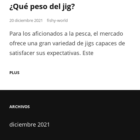
Links
¿Qué peso del jig?
PESCAR?
Posted
20 diciembre 2021
fishy-world
on
Para los aficionados a la pesca, el mercado
ofrece una gran variedad de jigs capaces de
satisfacer sus expectativas. Este
¿QUÉ
PLUS
PESO
DEL
JIG?
ARCHIVOS
diciembre 2021