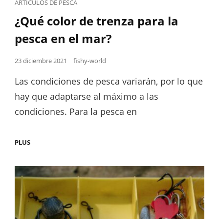
Cat
ARTÍCULOS DE PESCA
Links
¿Qué color de trenza para la
pesca en el mar?
Posted
23 diciembre 2021
fishy-world
on
Las condiciones de pesca variarán, por lo que
hay que adaptarse al máximo a las
condiciones. Para la pesca en
¿QUÉ
PLUS
COLOR
DE
TRENZA
PARA
LA
PESCA
EN
EL
MAR?