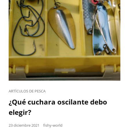
Cat
ARTÍCULOS DE PESCA
Links
¿Qué cuchara oscilante debo
elegir?
Posted
23 diciembre 2021
fishy-world