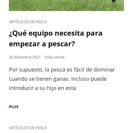
Cat
ARTÍCULOS DE PESCA
Links
¿Qué equipo necesita para
empezar a pescar?
Posted
20 diciembre 2021
fishy-world
on
Por supuesto, la pesca es fácil de dominar
cuando se tienen ganas. Incluso puede
introducir a su hijo en esta
¿QUÉ
PLUS
EQUIPO
NECESITA
PARA
EMPEZAR
Cat
ARTÍCULOS DE PESCA
A