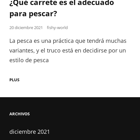
¿Qué carrete es el adecuado
para pescar?
Posted
20 diciembre 2021
fishy-world
on
La pesca es una práctica que tendrá muchas
variantes, y el truco está en decidirse por un
estilo de pesca
¿QUÉ
PLUS
CARRETE
ES
EL
ADECUADO
PARA
PESCAR?
ARCHIVOS
diciembre 2021