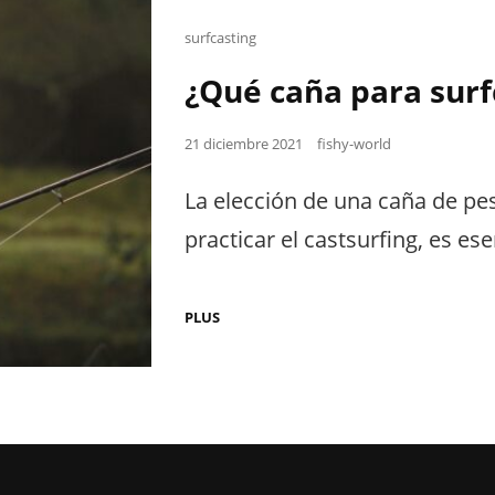
Cat
surfcasting
Links
¿Qué caña para surf
Posted
21 diciembre 2021
fishy-world
on
La elección de una caña de p
practicar el castsurfing, es es
¿QUÉ
PLUS
CAÑA
PARA
SURFCASTING?