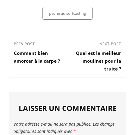
Categories
pêche au surfcasting
Navigation
Previous
PREV POST
Next
NEXT POST
de
Comment bien
Quel est le meilleur
Post
Post
l’article
amorcer à la carpe ?
moulinet pour la
truite ?
LAISSER UN COMMENTAIRE
Votre adresse e-mail ne sera pas publiée.
Les champs
obligatoires sont indiqués avec
*