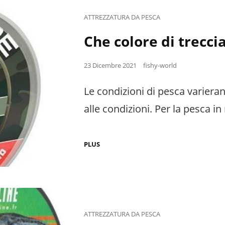
Cat
ATTREZZATURA DA PESCA
Links
Che colore di trecci
Posted
23 Dicembre 2021
fishy-world
on
Le condizioni di pesca varieran
alle condizioni. Per la pesca i
CHE
PLUS
COLORE
DI
TRECCIA
PER
LA
PESCA
IN
MARE?
Cat
ATTREZZATURA DA PESCA