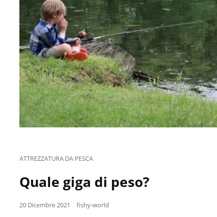
Cat
ATTREZZATURA DA PESCA
Links
Quale giga di peso?
Posted
20 Dicembre 2021
fishy-world
on