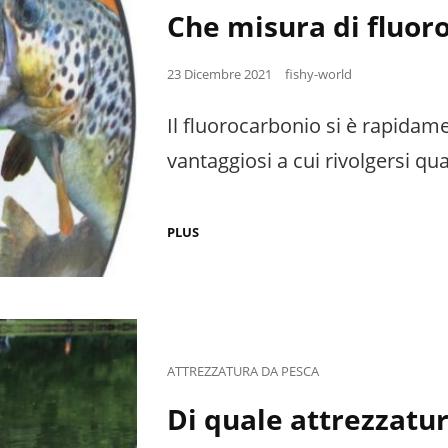
Links
Che misura di fluor
Posted
23 Dicembre 2021
fishy-world
on
Il fluorocarbonio si è rapidam
vantaggiosi a cui rivolgersi qu
CHE
PLUS
MISURA
DI
FLUOROCARBONIO
DOVREI
SCEGLIERE?
Cat
ATTREZZATURA DA PESCA
Links
Di quale attrezzatur