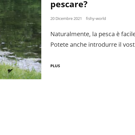
pescare?
Posted
20 Dicembre 2021
fishy-world
on
Naturalmente, la pesca è facil
Potete anche introdurre il vo
DI
PLUS
QUALE
ATTREZZATURA
HAI
BISOGNO
PER
INIZIARE
A
PESCARE?