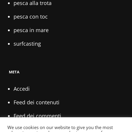
pesca alla trota
pesca con toc
pesca in mare
surfcasting
META
Accedi
Feed dei contenuti
Feed dei commenti
We use cookies on our website to give you the most
WordPress.org