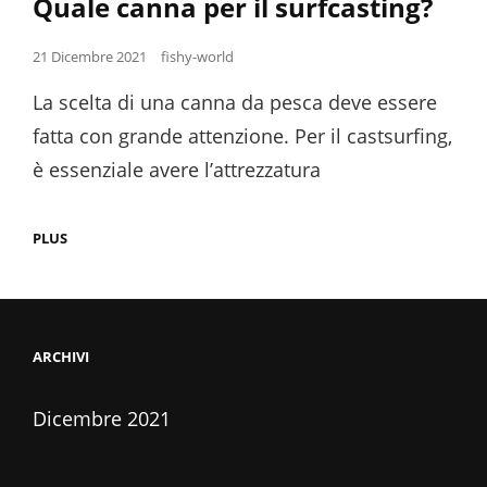
Quale canna per il surfcasting?
Posted
21 Dicembre 2021
fishy-world
on
La scelta di una canna da pesca deve essere
fatta con grande attenzione. Per il castsurfing,
è essenziale avere l’attrezzatura
QUALE
PLUS
CANNA
PER
IL
SURFCASTING?
ARCHIVI
Dicembre 2021