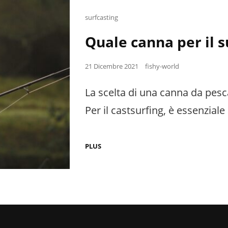
Cat
surfcasting
Links
Quale canna per il s
Posted
21 Dicembre 2021
fishy-world
on
La scelta di una canna da pesc
Per il castsurfing, è essenziale
QUALE
PLUS
CANNA
PER
IL
SURFCASTING?