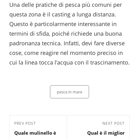
Una delle pratiche di pesca più comuni per
questa zona è il casting a lunga distanza.
Questo è particolarmente interessante in
termini di sfida, poiché richiede una buona
padronanza tecnica. Infatti, devi fare diverse
cose, come reagire nel momento preciso in
cui la linea tocca l’acqua con il trascinamento.
Categories
pesca in mare
Navigazione
Previous
PREV POST
Next
NEXT POST
articoli
Quale mulinello è
Qual è il miglior
Post
Post