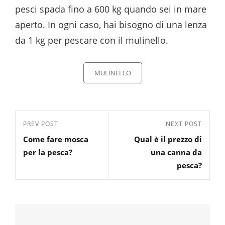
pesci spada fino a 600 kg quando sei in mare
aperto. In ogni caso, hai bisogno di una lenza
da 1 kg per pescare con il mulinello.
Categories
MULINELLO
Navigazione
Previous
PREV POST
Next
NEXT POST
articoli
Come fare mosca
Qual è il prezzo di
Post
Post
per la pesca?
una canna da
pesca?