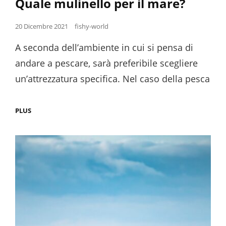
Quale mulinello per il mare?
Posted
20 Dicembre 2021
fishy-world
on
A seconda dell’ambiente in cui si pensa di
andare a pescare, sarà preferibile scegliere
un’attrezzatura specifica. Nel caso della pesca
QUALE
PLUS
MULINELLO
PER
IL
MARE?